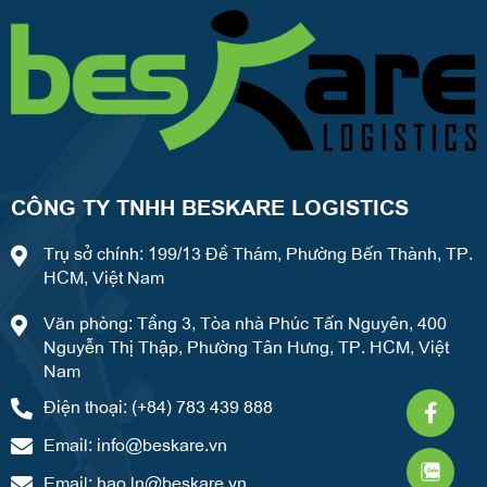
CÔNG TY TNHH BESKARE LOGISTICS
Trụ sở chính: 199/13 Đề Thám, Phường Bến Thành, TP.
HCM, Việt Nam
Văn phòng: Tầng 3, Tòa nhà Phúc Tấn Nguyên, 400
Nguyễn Thị Thập, Phường Tân Hưng, TP. HCM, Việt
Nam
Faceb
What
Weixi
Điện thoại: (+84) 783 439 888
f
Email:
info@beskare.vn
Email:
hao.ln@beskare.vn