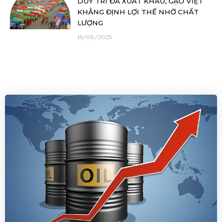
DUY TRÌ ĐÀ XUẤT KHẨU, GẠO VIỆT
KHẲNG ĐỊNH LỢI THẾ NHỜ CHẤT
LƯỢNG
19/08/2025