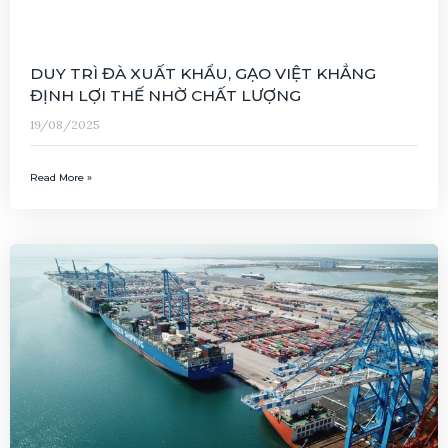
DUY TRÌ ĐÀ XUẤT KHẨU, GẠO VIỆT KHẲNG
ĐỊNH LỢI THẾ NHỜ CHẤT LƯỢNG
19/08/2025
Read More »