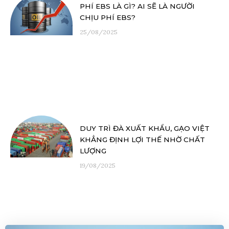
PHÍ EBS LÀ GÌ? AI SẼ LÀ NGƯỜI
CHỊU PHÍ EBS?
25/08/2025
DUY TRÌ ĐÀ XUẤT KHẨU, GẠO VIỆT
KHẲNG ĐỊNH LỢI THẾ NHỜ CHẤT
LƯỢNG
19/08/2025