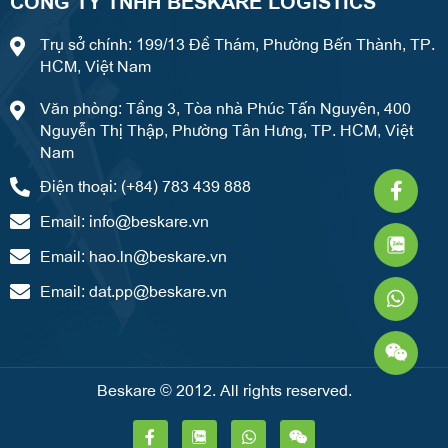
CÔNG TY TNHH BESKARE LOGISTICS
Trụ sở chính: 199/13 Đề Thám, Phường Bến Thành, TP.
HCM, Việt Nam
Văn phòng: Tầng 3, Tòa nhà Phúc Tấn Nguyên, 400
Nguyễn Thị Thập, Phường Tân Hưng, TP. HCM, Việt
Nam
Faceb
What
Weixi
Điện thoại: (+84) 783 439 888
f
Email:
info@beskare.vn
Email:
hao.ln@beskare.vn
Email:
dat.pp@beskare.vn
Beskare © 2012. All rights reserved.
F
W
W
a
h
e