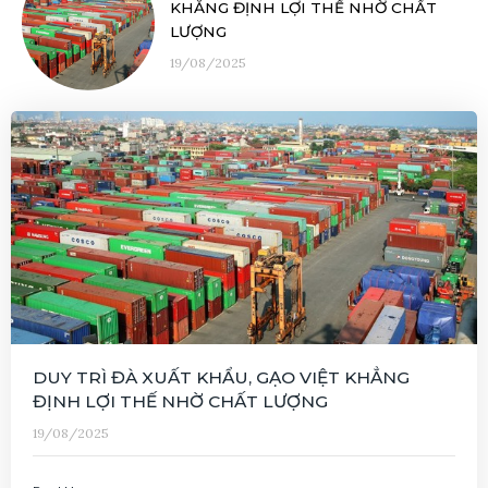
KHẲNG ĐỊNH LỢI THẾ NHỜ CHẤT
LƯỢNG
19/08/2025
DUY TRÌ ĐÀ XUẤT KHẨU, GẠO VIỆT KHẲNG
ĐỊNH LỢI THẾ NHỜ CHẤT LƯỢNG
19/08/2025