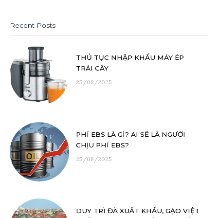
Recent Posts
THỦ TỤC NHẬP KHẨU MÁY ÉP
TRÁI CÂY
25/08/2025
PHÍ EBS LÀ GÌ? AI SẼ LÀ NGƯỜI
CHỊU PHÍ EBS?
25/08/2025
DUY TRÌ ĐÀ XUẤT KHẨU, GẠO VIỆT