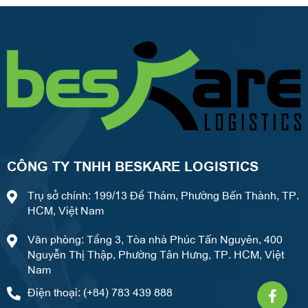
CÔNG TY TNHH BESKARE LOGISTICS
Trụ sở chính: 199/13 Đề Thám, Phường Bến Thành, TP.
HCM, Việt Nam
Văn phòng: Tầng 3, Tòa nhà Phúc Tấn Nguyên, 400
Nguyễn Thị Thập, Phường Tân Hưng, TP. HCM, Việt
Nam
Faceb
What
Weixi
Điện thoại: (+84) 783 439 888
f