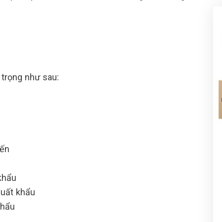
trọng như sau:
đến
 khẩu
xuất khẩu
khẩu