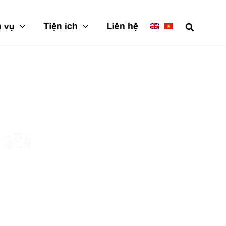
h vụ
Tiện ích
Liên hệ
TRÊN