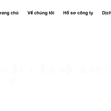
rang chủ
Về chúng tôi
Hồ sơ công ty
Dịc
 NHẬP KHẨU? NỘI DUNG 
SI