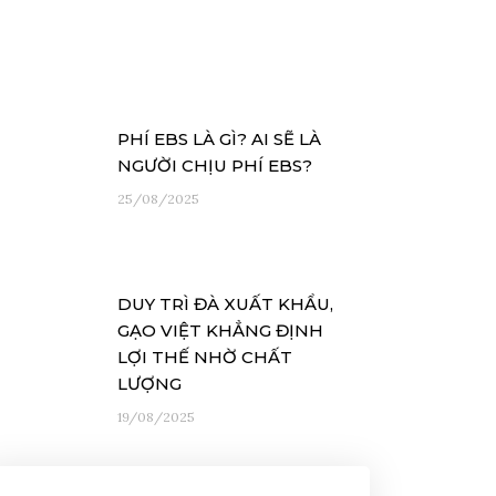
PHÍ EBS LÀ GÌ? AI SẼ LÀ
NGƯỜI CHỊU PHÍ EBS?
25/08/2025
DUY TRÌ ĐÀ XUẤT KHẨU,
GẠO VIỆT KHẲNG ĐỊNH
LỢI THẾ NHỜ CHẤT
LƯỢNG
19/08/2025