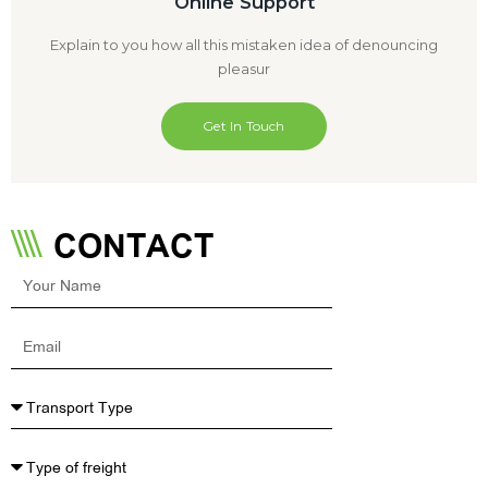
Online Support
Explain to you how all this mistaken idea of denouncing
pleasur
Get In Touch
CONTACT
Your
Name
Email