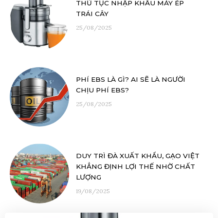
THỦ TỤC NHẬP KHẨU MÁY ÉP
TRÁI CÂY
25/08/2025
PHÍ EBS LÀ GÌ? AI SẼ LÀ NGƯỜI
CHỊU PHÍ EBS?
25/08/2025
DUY TRÌ ĐÀ XUẤT KHẨU, GẠO VIỆT
KHẲNG ĐỊNH LỢI THẾ NHỜ CHẤT
LƯỢNG
19/08/2025