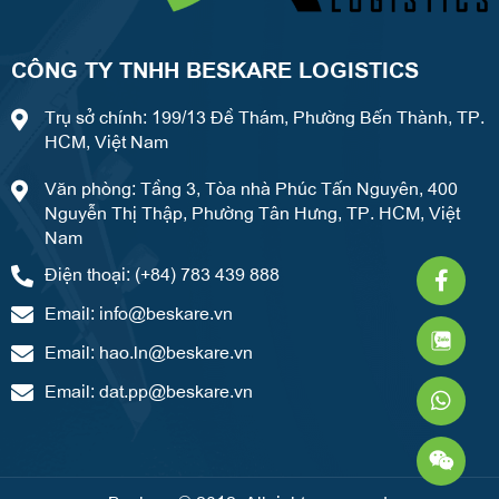
CÔNG TY TNHH BESKARE LOGISTICS
Trụ sở chính: 199/13 Đề Thám, Phường Bến Thành, TP.
HCM, Việt Nam
Văn phòng: Tầng 3, Tòa nhà Phúc Tấn Nguyên, 400
Nguyễn Thị Thập, Phường Tân Hưng, TP. HCM, Việt
Nam
Faceb
What
Weixi
Điện thoại: (+84) 783 439 888
f
Email:
info@beskare.vn
Email:
hao.ln@beskare.vn
Email:
dat.pp@beskare.vn