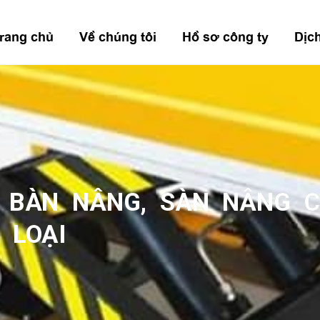
rang chủ
Về chúng tôi
Hồ sơ công ty
Dịc
 BÀN NÂNG, SÀN NÂNG 
LOẠI