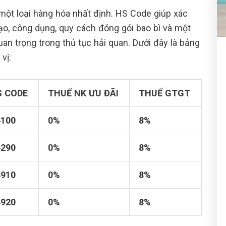
t loại hàng hóa nhất định. HS Code giúp xác
tạo, công dụng, quy cách đóng gói bao bì và một
uan trọng trong thủ tục hải quan. Dưới đây là bảng
vị:
S CODE
THUẾ NK ƯU ĐÃI
THUẾ GTGT
4100
0%
8%
4290
0%
8%
4910
0%
8%
4920
0%
8%