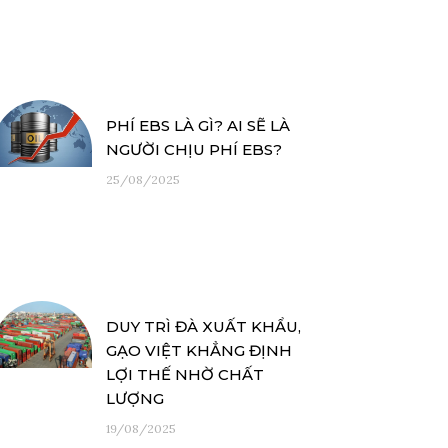
PHÍ EBS LÀ GÌ? AI SẼ LÀ
NGƯỜI CHỊU PHÍ EBS?
25/08/2025
DUY TRÌ ĐÀ XUẤT KHẨU,
GẠO VIỆT KHẲNG ĐỊNH
LỢI THẾ NHỜ CHẤT
LƯỢNG
19/08/2025