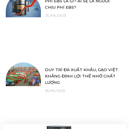
PHÍ EBS LÀ GÌ? AI SẼ LÀ NGƯỜI
CHỊU PHÍ EBS?
25/08/2025
DUY TRÌ ĐÀ XUẤT KHẨU, GẠO VIỆT
KHẲNG ĐỊNH LỢI THẾ NHỜ CHẤT
LƯỢNG
19/08/2025