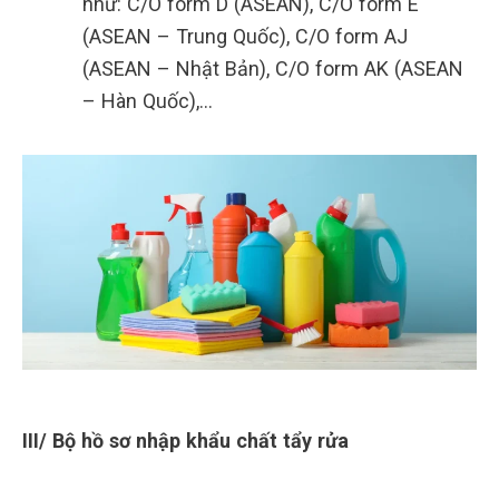
như: C/O form D (ASEAN), C/O form E
(ASEAN – Trung Quốc), C/O form AJ
(ASEAN – Nhật Bản), C/O form AK (ASEAN
– Hàn Quốc),…
III/ Bộ hồ sơ nhập khẩu chất tẩy rửa