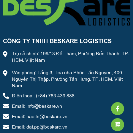
CÔNG TY TNHH BESKARE LOGISTICS
Trụ sở chính: 199/13 Đề Thám, Phường Bến Thành, TP.
HCM, Việt Nam
Văn phòng: Tầng 3, Tòa nhà Phúc Tấn Nguyên, 400
Nguyễn Thị Thập, Phường Tân Hưng, TP. HCM, Việt
Nam
Điện thoại: (+84) 783 439 888
Faceb
What
Weixi
Email:
info@beskare.vn
f
Email:
hao.ln@beskare.vn
Email:
dat.pp@beskare.vn