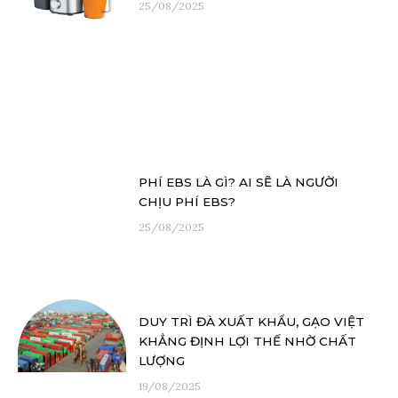
25/08/2025
PHÍ EBS LÀ GÌ? AI SẼ LÀ NGƯỜI
CHỊU PHÍ EBS?
25/08/2025
DUY TRÌ ĐÀ XUẤT KHẨU, GẠO VIỆT
KHẲNG ĐỊNH LỢI THẾ NHỜ CHẤT
LƯỢNG
19/08/2025