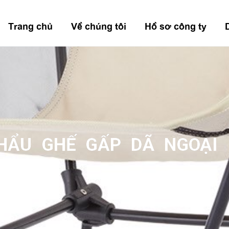
Trang chủ
Về chúng tôi
Hồ sơ công ty
HẨU GHẾ GẤP DÃ NGOẠI