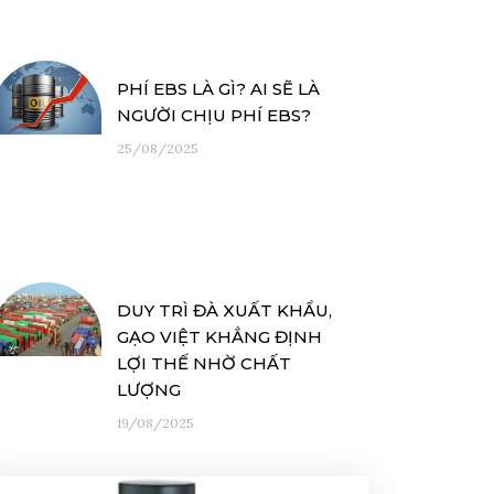
PHÍ EBS LÀ GÌ? AI SẼ LÀ
NGƯỜI CHỊU PHÍ EBS?
25/08/2025
DUY TRÌ ĐÀ XUẤT KHẨU,
GẠO VIỆT KHẲNG ĐỊNH
LỢI THẾ NHỜ CHẤT
LƯỢNG
19/08/2025