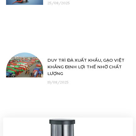
25/08/2025
DUY TRÌ ĐÀ XUẤT KHẨU, GẠO VIỆT
KHẲNG ĐỊNH LỢI THẾ NHỜ CHẤT
LƯỢNG
19/08/2025