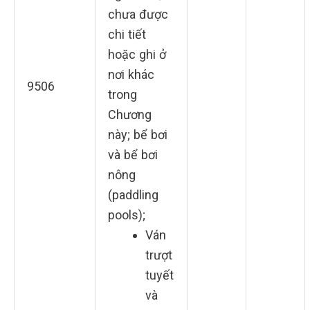
chưa được
chi tiết
hoặc ghi ở
nơi khác
9506
trong
Chương
này; bể bơi
và bể bơi
nông
(paddling
pools);
Ván
trượt
tuyết
và