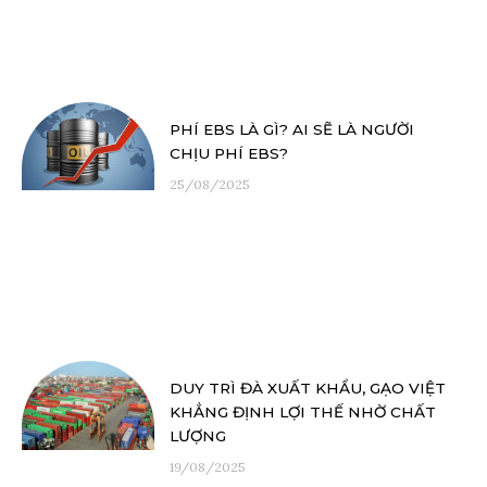
PHÍ EBS LÀ GÌ? AI SẼ LÀ NGƯỜI
CHỊU PHÍ EBS?
25/08/2025
DUY TRÌ ĐÀ XUẤT KHẨU, GẠO VIỆT
KHẲNG ĐỊNH LỢI THẾ NHỜ CHẤT
LƯỢNG
19/08/2025