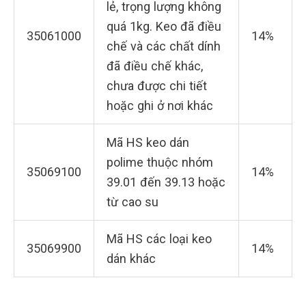
lẻ, trọng lượng không
quá 1kg. Keo đã điều
35061000
14%
chế và các chất dính
đã điều chế khác,
chưa được chi tiết
hoặc ghi ở nơi khác
Mã HS keo dán
polime thuộc nhóm
35069100
14%
39.01 đến 39.13 hoặc
từ cao su
Mã HS các loại keo
35069900
14%
dán khác