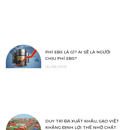
PHÍ EBS LÀ GÌ? AI SẼ LÀ NGƯỜI
CHỊU PHÍ EBS?
25/08/2025
DUY TRÌ ĐÀ XUẤT KHẨU, GẠO VIỆT
KHẲNG ĐỊNH LỢI THẾ NHỜ CHẤT