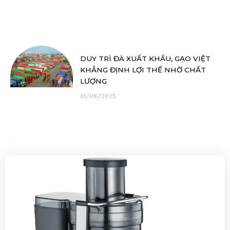
DUY TRÌ ĐÀ XUẤT KHẨU, GẠO VIỆT
KHẲNG ĐỊNH LỢI THẾ NHỜ CHẤT
LƯỢNG
19/08/2025