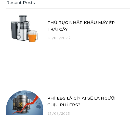
Recent Posts
THỦ TỤC NHẬP KHẨU MÁY ÉP
TRÁI CÂY
25/08/2025
PHÍ EBS LÀ GÌ? AI SẼ LÀ NGƯỜI
CHỊU PHÍ EBS?
25/08/2025