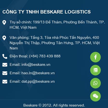
CÔNG TY TNHH BESKARE LOGISTICS
Trụ sở chính: 199/13 Đề Thám, Phường Bến Thành, TP.
HCM, Việt Nam
Văn phòng: Tầng 3, Tòa nhà Phúc Tấn Nguyên, 400
Nguyễn Thị Thập, Phường Tân Hưng, TP. HCM, Việt
Nam
Faceb
What
Weixi
Điện thoại: (+84) 783 439 888
f
Email:
info@beskare.vn
Email:
hao.ln@beskare.vn
Email:
dat.pp@beskare.vn
Beskare © 2012. All rights reserved.