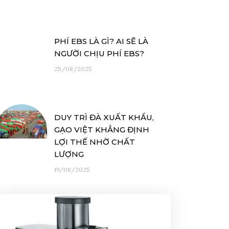
PHÍ EBS LÀ GÌ? AI SẼ LÀ
NGƯỜI CHỊU PHÍ EBS?
25/08/2025
DUY TRÌ ĐÀ XUẤT KHẨU,
GẠO VIỆT KHẲNG ĐỊNH
LỢI THẾ NHỜ CHẤT
LƯỢNG
19/08/2025