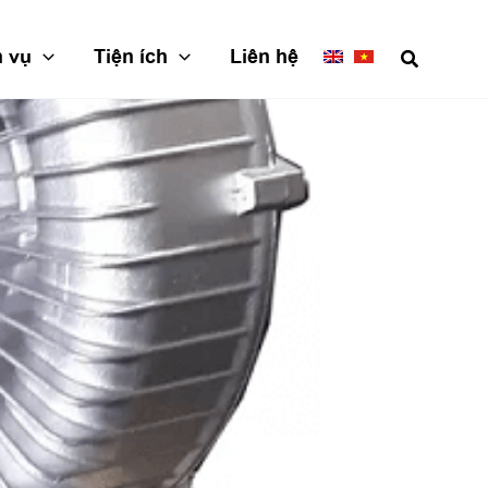
h vụ
Tiện ích
Liên hệ