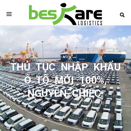
Skip
to
content
THỦ TỤC NHẬP KHẨU
Ô TÔ MỚI 100%,
NGUYÊN CHIẾC.