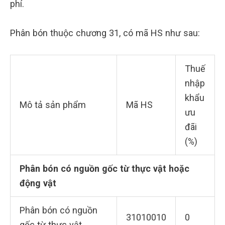
phí.
Phân bón thuộc chương 31, có mã HS như sau:
Thuế
nhập
khẩu
Mô tả sản phẩm
Mã HS
ưu
đãi
(%)
Phân bón có nguồn gốc từ thực vật hoặc
động vật
Phân bón có nguồn
31010010
0
gốc từ thực vật