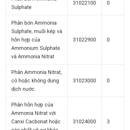
31022100
0
Sulphate
Phân bón Ammonia
Sulphate, muối kép và
hỗn hợp của
31022900
0
Ammonium Sulphate
và Ammonia Nitrat
Phân Ammonia Nitrat,
có hoặc không dung
31023000
0
dịch nước
Phân hỗn hợp của
Ammonia Nitrat với
Canxi Cacbonat hoặc
31024000
3
các chất vô cơ khác