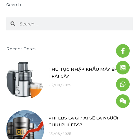
Search
Search
Search
Faceb
What
Weixi
Recent Posts
f
THỦ TỤC NHẬP KHẨU MÁY ÉP
TRÁI CÂY
25/08/2025
PHÍ EBS LÀ GÌ? AI SẼ LÀ NGƯỜI
CHỊU PHÍ EBS?
25/08/2025