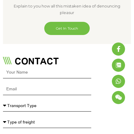
Explain to you how all this mistaken idea of denouncing
pleasur
Get In Touch
Faceb
What
Weixi
f
CONTACT
Your
Name
Email