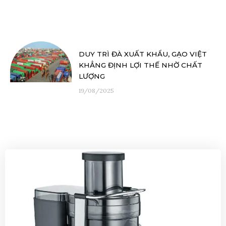
DUY TRÌ ĐÀ XUẤT KHẨU, GẠO VIỆT
KHẲNG ĐỊNH LỢI THẾ NHỜ CHẤT
LƯỢNG
19/08/2025