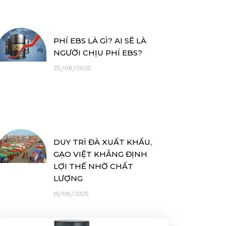
PHÍ EBS LÀ GÌ? AI SẼ LÀ
NGƯỜI CHỊU PHÍ EBS?
25/08/2025
DUY TRÌ ĐÀ XUẤT KHẨU,
GẠO VIỆT KHẲNG ĐỊNH
LỢI THẾ NHỜ CHẤT
LƯỢNG
19/08/2025