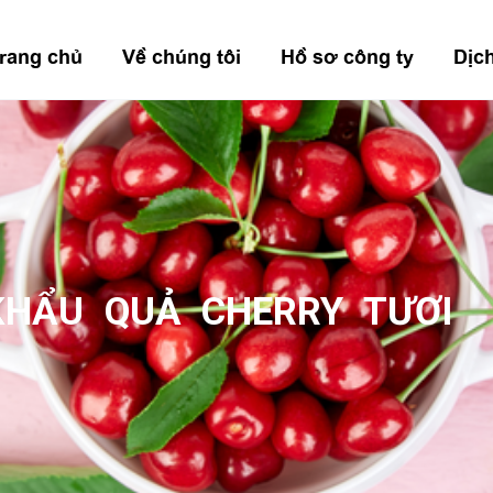
rang chủ
Về chúng tôi
Hồ sơ công ty
Dịc
KHẨU QUẢ CHERRY TƯƠI