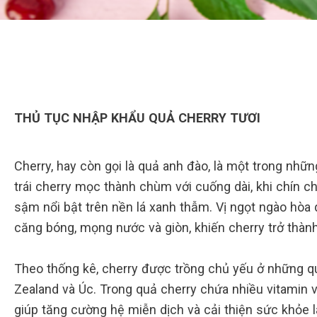
THỦ TỤC NHẬP KHẨU QUẢ CHERRY TƯƠI
Cherry, hay còn gọi là quả anh đào, là một trong nhữn
trái cherry mọc thành chùm với cuống dài, khi chín 
sậm nổi bật trên nền lá xanh thẫm. Vị ngọt ngào hòa 
căng bóng, mọng nước và giòn, khiến cherry trở thàn
Theo thống kê, cherry được trồng chủ yếu ở những q
Zealand và Úc. Trong quả cherry chứa nhiều vitamin 
giúp tăng cường hệ miễn dịch và cải thiện sức khỏe là