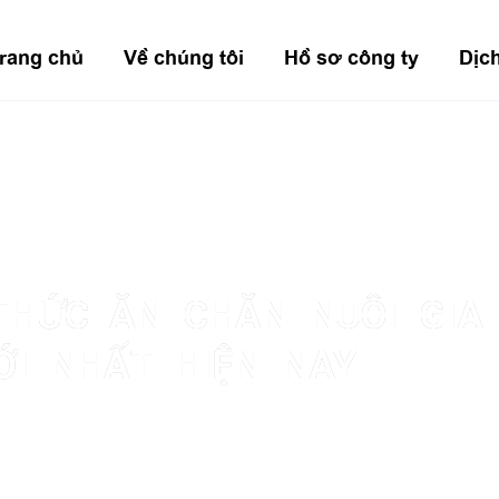
rang chủ
Về chúng tôi
Hồ sơ công ty
Dịc
THỨC ĂN CHĂN NUÔI GIA
ỚI NHẤT HIỆN NAY