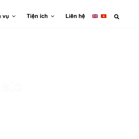
h vụ
Tiện ích
Liên hệ
 SÚC