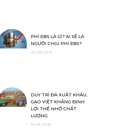
PHÍ EBS LÀ GÌ? AI SẼ LÀ
NGƯỜI CHỊU PHÍ EBS?
25/08/2025
DUY TRÌ ĐÀ XUẤT KHẨU,
GẠO VIỆT KHẲNG ĐỊNH
LỢI THẾ NHỜ CHẤT
LƯỢNG
19/08/2025