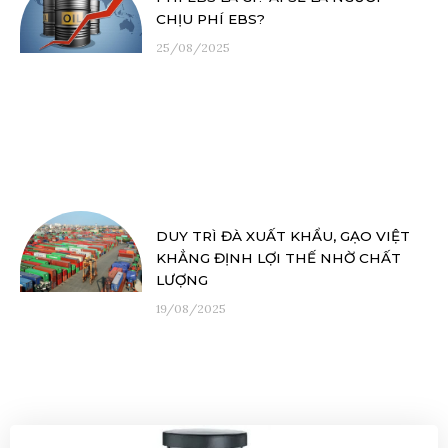
CHỊU PHÍ EBS?
25/08/2025
DUY TRÌ ĐÀ XUẤT KHẨU, GẠO VIỆT
KHẲNG ĐỊNH LỢI THẾ NHỜ CHẤT
LƯỢNG
19/08/2025