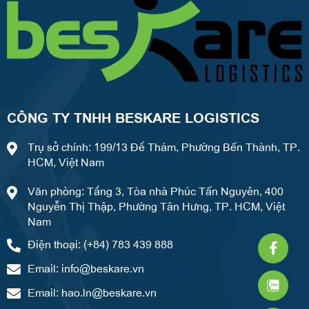
CÔNG TY TNHH BESKARE LOGISTICS
Trụ sở chính: 199/13 Đề Thám, Phường Bến Thành, TP.
HCM, Việt Nam
Văn phòng: Tầng 3, Tòa nhà Phúc Tấn Nguyên, 400
Nguyễn Thị Thập, Phường Tân Hưng, TP. HCM, Việt
Nam
Faceb
What
Weixi
Điện thoại: (+84) 783 439 888
f
Email:
info@beskare.vn
Email:
hao.ln@beskare.vn