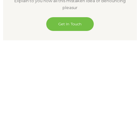
Explain to you how all this mistaken idea of denouncing
pleasur
Get In Touch