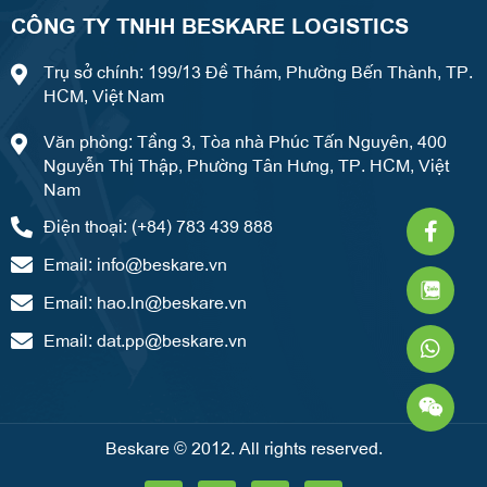
CÔNG TY TNHH BESKARE LOGISTICS
Trụ sở chính: 199/13 Đề Thám, Phường Bến Thành, TP.
HCM, Việt Nam
Văn phòng: Tầng 3, Tòa nhà Phúc Tấn Nguyên, 400
Nguyễn Thị Thập, Phường Tân Hưng, TP. HCM, Việt
Nam
Faceb
What
Weixi
Điện thoại: (+84) 783 439 888
f
Email:
info@beskare.vn
Email:
hao.ln@beskare.vn
Email:
dat.pp@beskare.vn
Beskare © 2012. All rights reserved.