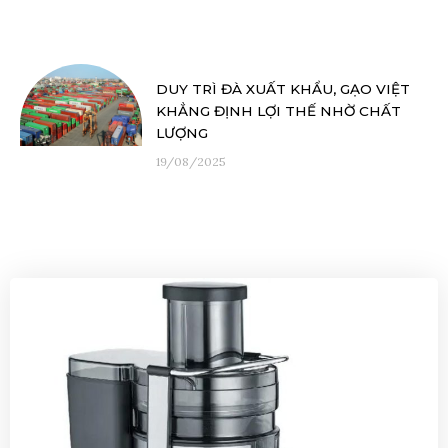
DUY TRÌ ĐÀ XUẤT KHẨU, GẠO VIỆT
KHẲNG ĐỊNH LỢI THẾ NHỜ CHẤT
LƯỢNG
19/08/2025