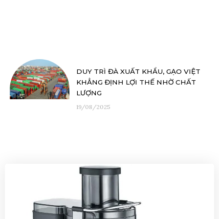
DUY TRÌ ĐÀ XUẤT KHẨU, GẠO VIỆT
KHẲNG ĐỊNH LỢI THẾ NHỜ CHẤT
LƯỢNG
19/08/2025