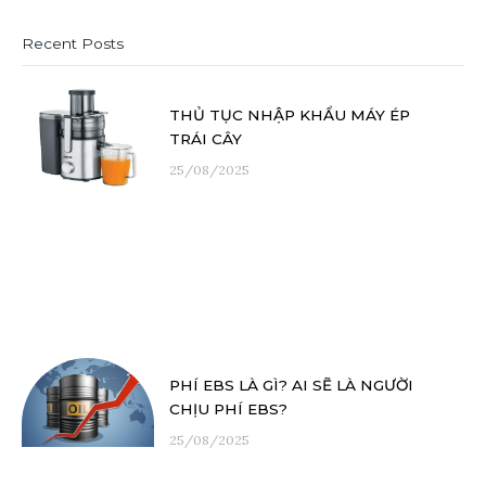
Recent Posts
THỦ TỤC NHẬP KHẨU MÁY ÉP
TRÁI CÂY
25/08/2025
PHÍ EBS LÀ GÌ? AI SẼ LÀ NGƯỜI
CHỊU PHÍ EBS?
25/08/2025