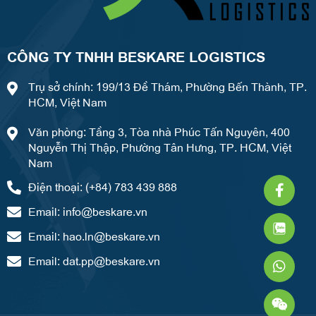
CÔNG TY TNHH BESKARE LOGISTICS
Trụ sở chính: 199/13 Đề Thám, Phường Bến Thành, TP.
HCM, Việt Nam
Văn phòng: Tầng 3, Tòa nhà Phúc Tấn Nguyên, 400
Nguyễn Thị Thập, Phường Tân Hưng, TP. HCM, Việt
Nam
Faceb
What
Weixi
Điện thoại: (+84) 783 439 888
f
Email:
info@beskare.vn
Email:
hao.ln@beskare.vn
Email:
dat.pp@beskare.vn