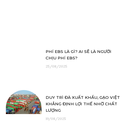
PHÍ EBS LÀ GÌ? AI SẼ LÀ NGƯỜI
CHỊU PHÍ EBS?
25/08/2025
DUY TRÌ ĐÀ XUẤT KHẨU, GẠO VIỆT
KHẲNG ĐỊNH LỢI THẾ NHỜ CHẤT
LƯỢNG
19/08/2025