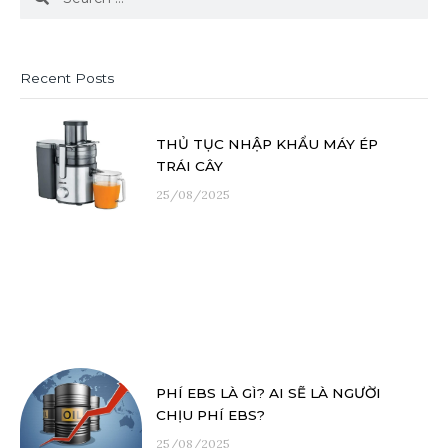
Recent Posts
THỦ TỤC NHẬP KHẨU MÁY ÉP
TRÁI CÂY
25/08/2025
PHÍ EBS LÀ GÌ? AI SẼ LÀ NGƯỜI
CHỊU PHÍ EBS?
25/08/2025