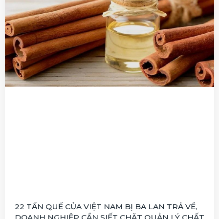
22 TẤN QUẾ CỦA VIỆT NAM BỊ BA LAN TRẢ VỀ,
DOANH NGHIỆP CẦN SIẾT CHẶT QUẢN LÝ CHẤT