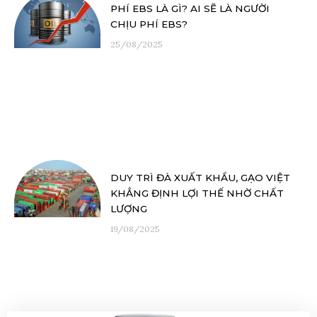
PHÍ EBS LÀ GÌ? AI SẼ LÀ NGƯỜI
CHỊU PHÍ EBS?
25/08/2025
DUY TRÌ ĐÀ XUẤT KHẨU, GẠO VIỆT
KHẲNG ĐỊNH LỢI THẾ NHỜ CHẤT
LƯỢNG
19/08/2025