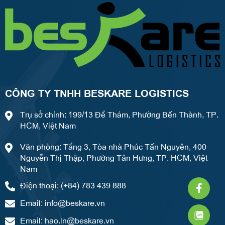
CÔNG TY TNHH BESKARE LOGISTICS
Trụ sở chính: 199/13 Đề Thám, Phường Bến Thành, TP.
HCM, Việt Nam
Văn phòng: Tầng 3, Tòa nhà Phúc Tấn Nguyên, 400
Nguyễn Thị Thập, Phường Tân Hưng, TP. HCM, Việt
Nam
Faceb
What
Weixi
Điện thoại: (+84) 783 439 888
f
Email:
info@beskare.vn
Email:
hao.ln@beskare.vn