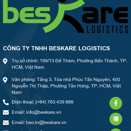
CÔNG TY TNHH BESKARE LOGISTICS
Trụ sở chính: 199/13 Đề Thám, Phường Bến Thành, TP.
HCM, Việt Nam
Văn phòng: Tầng 3, Tòa nhà Phúc Tấn Nguyên, 400
Nguyễn Thị Thập, Phường Tân Hưng, TP. HCM, Việt
Nam
Faceb
What
Weixi
Điện thoại: (+84) 783 439 888
f
Email:
info@beskare.vn
Email:
hao.ln@beskare.vn