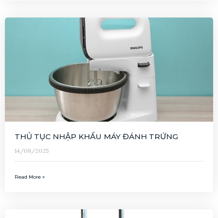
THỦ TỤC NHẬP KHẨU MÁY ĐÁNH TRỨNG
14/08/2025
Read More »