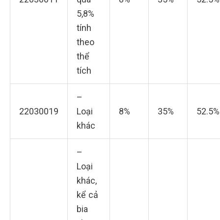
5,8%
tính
theo
thể
tích
–
22030019
Loại
8%
35%
52.5%
khác
–
Loại
khác,
kể cả
bia