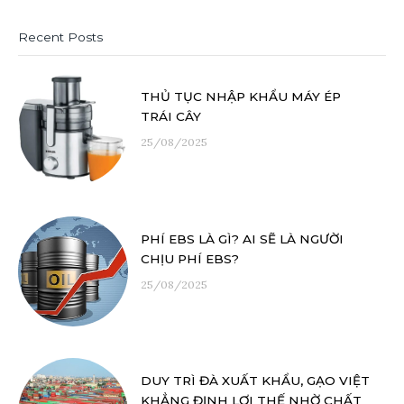
Recent Posts
THỦ TỤC NHẬP KHẨU MÁY ÉP
TRÁI CÂY
25/08/2025
PHÍ EBS LÀ GÌ? AI SẼ LÀ NGƯỜI
CHỊU PHÍ EBS?
25/08/2025
DUY TRÌ ĐÀ XUẤT KHẨU, GẠO VIỆT
KHẲNG ĐỊNH LỢI THẾ NHỜ CHẤT