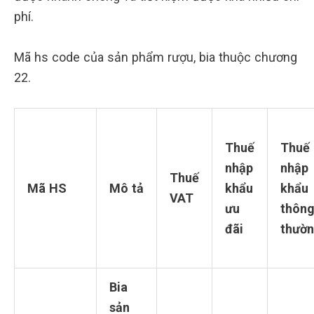
phí.
Mã hs code của sản phẩm rượu, bia thuộc chương
22.
Thuế
Thuế
nhập
nhập
Thuế
Mã HS
Mô tả
khẩu
khẩu
VAT
ưu
thôn
đãi
thườ
Bia
sản