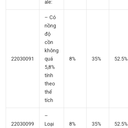
ale:
– Có
nồng
độ
cồn
không
22030091
quá
8%
35%
52.5%
5,8%
tính
theo
thể
tích
–
22030099
Loại
8%
35%
52.5%