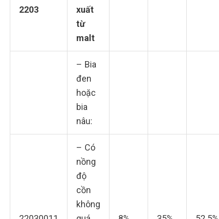
2203
xuất
từ
malt
– Bia
đen
hoặc
bia
nâu:
– Có
nồng
độ
cồn
không
22030011
quá
8%
35%
52.5%