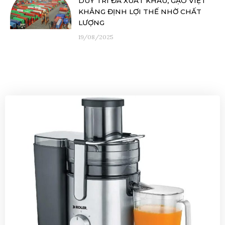
DUY TRÌ ĐÀ XUẤT KHẨU, GẠO VIỆT
KHẲNG ĐỊNH LỢI THẾ NHỜ CHẤT
LƯỢNG
19/08/2025