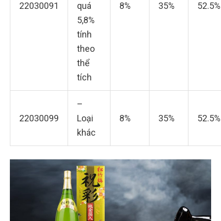
22030091
quá
8%
35%
52.5%
5,8%
tính
theo
thể
tích
–
22030099
Loại
8%
35%
52.5%
khác