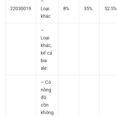
–
22030019
Loại
8%
35%
52.5%
khác
–
Loại
khác,
kể cả
bia
ale:
– Có
nồng
độ
cồn
không