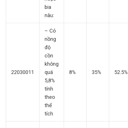
bia
nâu:
– Có
nồng
độ
cồn
không
22030011
quá
8%
35%
52.5%
5,8%
tính
theo
thể
tích