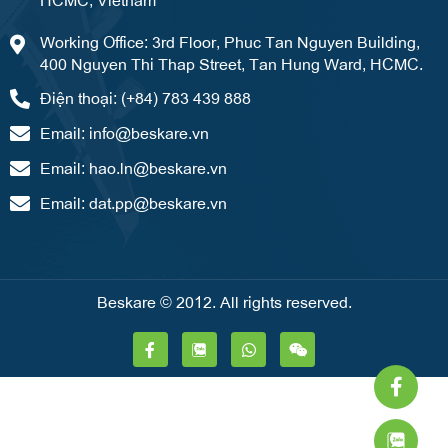
Working Office: 3rd Floor, Phuc Tan Nguyen Building,
400 Nguyen Thi Thap Street, Tan Hung Ward, HCMC.
Điện thoại: (+84) 783 439 888
Email:
info@beskare.vn
Email:
hao.ln@beskare.vn
Email:
dat.pp@beskare.vn
Beskare © 2012. All rights reserved.
F
W
W
a
h
e
Faceb
What
Weixi
c
a
i
e
t
x
f
b
s
i
o
a
n
o
p