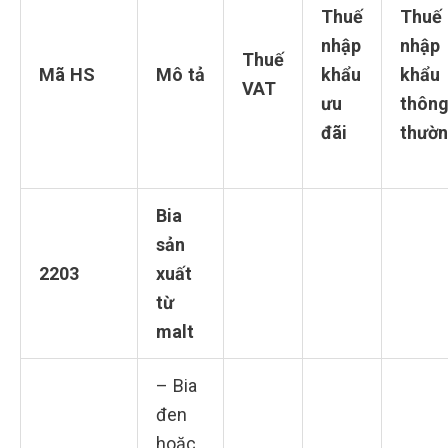
Thuế
Thuế
nhập
nhập
Thuế
Mã HS
Mô tả
khẩu
khẩu
VAT
ưu
thôn
đãi
thườ
Bia
sản
2203
xuất
từ
malt
– Bia
đen
hoặc