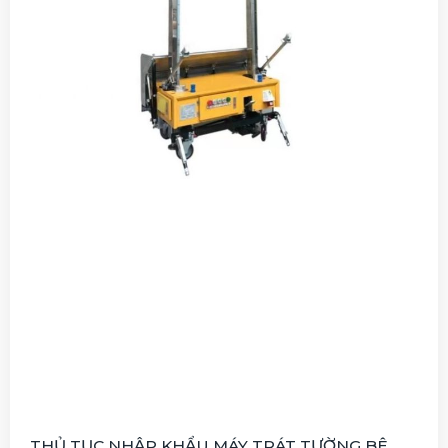
THỦ TỤC NHẬP KHẨU MÁY TRÁT TƯỜNG BÊ