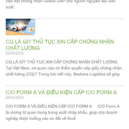
việc đạt chứng nhận Global GAP cho nguồn nguyên liệu sản
xuất.
CQ LÀ GÌ? THỦ TỤC XIN CẤP CHỨNG NHẬN
CHẤT LƯỢNG
02/04/2025
CQ LÀ GÌ? THỦ TỤC XIN CẤP CHỨNG NHẬN CHẤT LƯỢNG
Tại Việt Nam, cơ quan nào có thẩm quyền cấp giấy chứng nhận
chất lượng (CQ)? Trong bài viết này, Beskare Logistics sẽ giúp
C/O FORM A VÀ ĐIỀU KIỆN CẤP C/O FORM A
26/03/2025
C/O FORM A VÀ ĐIỀU KIỆN CẤP C/O FORM A C/O Form A
là chứng từ quan trọng trong xuất nhập khẩu, giúp cho doanh
nghiệp được hưởng các ưu đãi về thuế