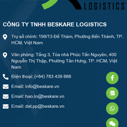
CÔNG TY TNHH BESKARE LOGISTICS
Trụ sở chính: 199/13 Đề Thám, Phường Bến Thành, TP.
HCM, Việt Nam
Văn phòng: Tầng 3, Tòa nhà Phúc Tấn Nguyên, 400
Nguyễn Thị Thập, Phường Tân Hưng, TP. HCM, Việt
Nam
Faceb
What
Weixi
Điện thoại: (+84) 783 439 888
f
Email:
info@beskare.vn
Email:
hao.ln@beskare.vn
Email:
dat.pp@beskare.vn