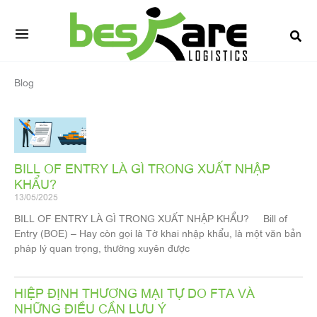
Skip
to
content
Blog
Page
Page
Page
Page
Page
BILL OF ENTRY LÀ GÌ TRONG XUẤT NHẬP
KHẨU?
13/05/2025
BILL OF ENTRY LÀ GÌ TRONG XUẤT NHẬP KHẨU? Bill of
Entry (BOE) – Hay còn gọi là Tờ khai nhập khẩu, là một văn bản
pháp lý quan trọng, thường xuyên được
HIỆP ĐỊNH THƯƠNG MẠI TỰ DO FTA VÀ
NHỮNG ĐIỀU CẦN LƯU Ý