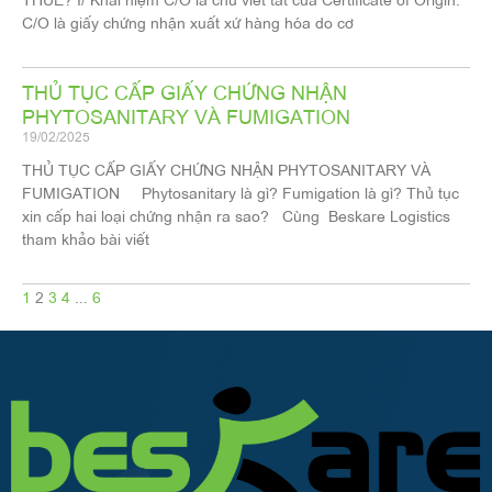
C/O là giấy chứng nhận xuất xứ hàng hóa do cơ
THỦ TỤC CẤP GIẤY CHỨNG NHẬN
PHYTOSANITARY VÀ FUMIGATION
19/02/2025
THỦ TỤC CẤP GIẤY CHỨNG NHẬN PHYTOSANITARY VÀ
FUMIGATION Phytosanitary là gì? Fumigation là gì? Thủ tục
xin cấp hai loại chứng nhận ra sao? Cùng Beskare Logistics
tham khảo bài viết
1
2
3
4
…
6