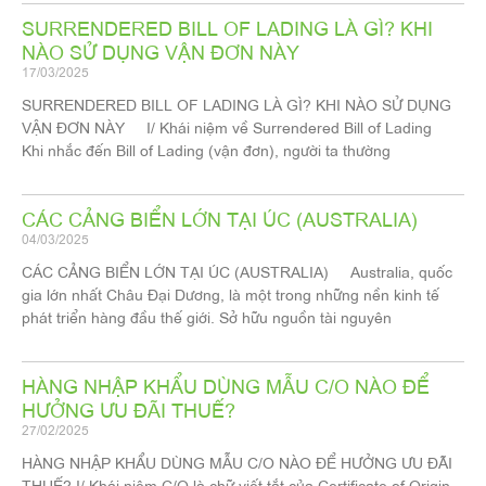
SURRENDERED BILL OF LADING LÀ GÌ? KHI
NÀO SỬ DỤNG VẬN ĐƠN NÀY
17/03/2025
SURRENDERED BILL OF LADING LÀ GÌ? KHI NÀO SỬ DỤNG
VẬN ĐƠN NÀY I/ Khái niệm về Surrendered Bill of Lading
Khi nhắc đến Bill of Lading (vận đơn), người ta thường
CÁC CẢNG BIỂN LỚN TẠI ÚC (AUSTRALIA)
04/03/2025
CÁC CẢNG BIỂN LỚN TẠI ÚC (AUSTRALIA) Australia, quốc
gia lớn nhất Châu Đại Dương, là một trong những nền kinh tế
phát triển hàng đầu thế giới. Sở hữu nguồn tài nguyên
HÀNG NHẬP KHẨU DÙNG MẪU C/O NÀO ĐỂ
HƯỞNG ƯU ĐÃI THUẾ?
27/02/2025
HÀNG NHẬP KHẨU DÙNG MẪU C/O NÀO ĐỂ HƯỞNG ƯU ĐÃI
THUẾ? I/ Khái niệm C/O là chữ viết tắt của Certificate of Origin.