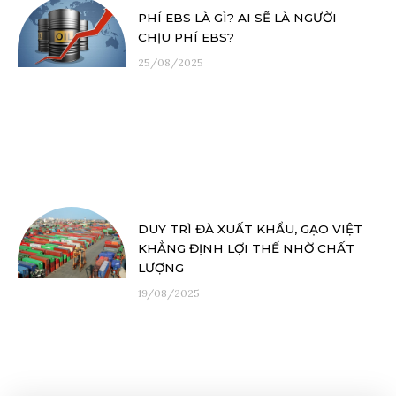
PHÍ EBS LÀ GÌ? AI SẼ LÀ NGƯỜI
CHỊU PHÍ EBS?
25/08/2025
DUY TRÌ ĐÀ XUẤT KHẨU, GẠO VIỆT
KHẲNG ĐỊNH LỢI THẾ NHỜ CHẤT
LƯỢNG
19/08/2025