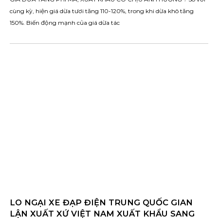
cùng kỳ, hiện giá dừa tươi tăng 110-120%, trong khi dừa khô tăng
150%. Biến động mạnh của giá dừa tác
LO NGẠI XE ĐẠP ĐIỆN TRUNG QUỐC GIAN
LẬN XUẤT XỨ VIỆT NAM XUẤT KHẨU SANG