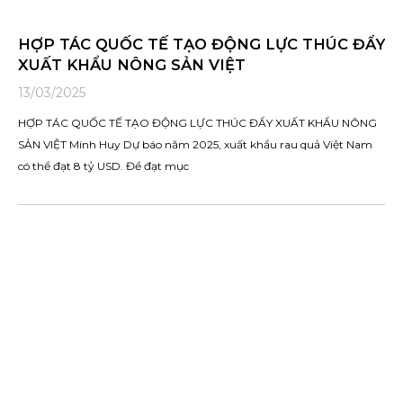
HỢP TÁC QUỐC TẾ TẠO ĐỘNG LỰC THÚC ĐẨY
XUẤT KHẨU NÔNG SẢN VIỆT
13/03/2025
HỢP TÁC QUỐC TẾ TẠO ĐỘNG LỰC THÚC ĐẨY XUẤT KHẨU NÔNG
SẢN VIỆT Minh Huy Dự báo năm 2025, xuất khẩu rau quả Việt Nam
có thể đạt 8 tỷ USD. Để đạt mục