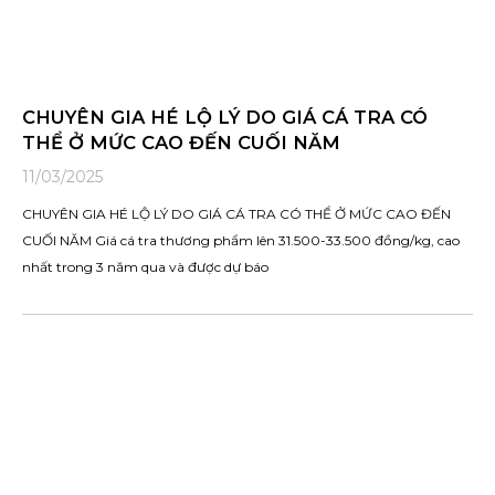
CHUYÊN GIA HÉ LỘ LÝ DO GIÁ CÁ TRA CÓ
THỂ Ở MỨC CAO ĐẾN CUỐI NĂM
11/03/2025
CHUYÊN GIA HÉ LỘ LÝ DO GIÁ CÁ TRA CÓ THỂ Ở MỨC CAO ĐẾN
CUỐI NĂM Giá cá tra thương phẩm lên 31.500-33.500 đồng/kg, cao
nhất trong 3 năm qua và được dự báo