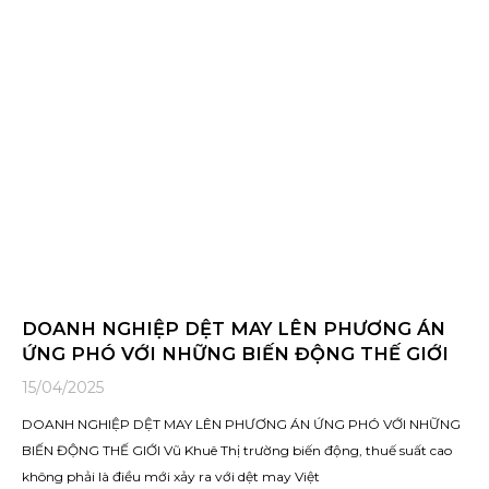
DOANH NGHIỆP DỆT MAY LÊN PHƯƠNG ÁN
ỨNG PHÓ VỚI NHỮNG BIẾN ĐỘNG THẾ GIỚI
15/04/2025
DOANH NGHIỆP DỆT MAY LÊN PHƯƠNG ÁN ỨNG PHÓ VỚI NHỮNG
BIẾN ĐỘNG THẾ GIỚI Vũ Khuê Thị trường biến động, thuế suất cao
không phải là điều mới xảy ra với dệt may Việt