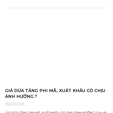
GIÁ DỪA TĂNG PHI MÃ, XUẤT KHẨU CÓ CHỊU
ẢNH HƯỞNG ?
25/03/2025
GIÁ DỪA TĂNG PHI MÃ, XUẤT KHẨU CÓ CHỊU ẢNH HƯỞNG ? So với