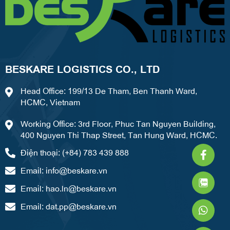
BESKARE LOGISTICS CO., LTD
Head Office: 199/13 De Tham, Ben Thanh Ward,
HCMC, Vietnam
Working Office: 3rd Floor, Phuc Tan Nguyen Building,
400 Nguyen Thi Thap Street, Tan Hung Ward, HCMC.
Faceb
What
Weixi
Điện thoại: (+84) 783 439 888
f
Email:
info@beskare.vn
Email:
hao.ln@beskare.vn
Email:
dat.pp@beskare.vn