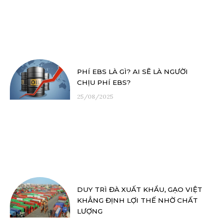
PHÍ EBS LÀ GÌ? AI SẼ LÀ NGƯỜI
CHỊU PHÍ EBS?
25/08/2025
DUY TRÌ ĐÀ XUẤT KHẨU, GẠO VIỆT
KHẲNG ĐỊNH LỢI THẾ NHỜ CHẤT
LƯỢNG