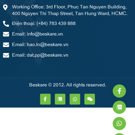
Working Office: 3rd Floor, Phuc Tan Nguyen Building,
400 Nguyen Thi Thap Street, Tan Hung Ward, HCMC.
Điện thoại: (+84) 783 439 888
Email:
info@beskare.vn
Email:
hao.ln@beskare.vn
Email:
dat.pp@beskare.vn
Beskare © 2012. All rights reserved.
Faceb
What
Weixi
f
F
W
W
a
h
e
c
a
i
e
t
x
b
s
i
o
a
n
o
p
k
p
-