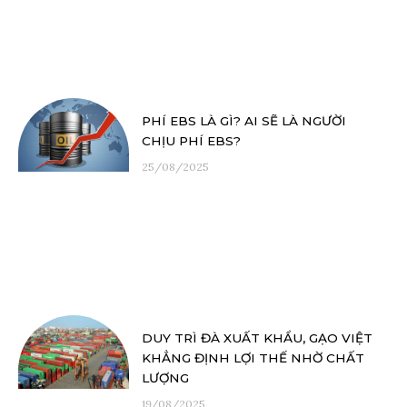
PHÍ EBS LÀ GÌ? AI SẼ LÀ NGƯỜI
CHỊU PHÍ EBS?
25/08/2025
DUY TRÌ ĐÀ XUẤT KHẨU, GẠO VIỆT
KHẲNG ĐỊNH LỢI THẾ NHỜ CHẤT
LƯỢNG
19/08/2025