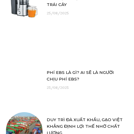
TRÁI CÂY
25/08/2025
PHÍ EBS LÀ GÌ? AI SẼ LÀ NGƯỜI
CHỊU PHÍ EBS?
25/08/2025
DUY TRÌ ĐÀ XUẤT KHẨU, GẠO VIỆT
KHẲNG ĐỊNH LỢI THẾ NHỜ CHẤT
LƯỢNG