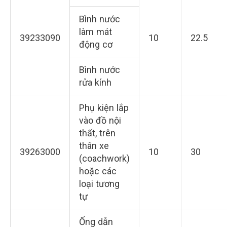
Bình nước
làm mát
39233090
10
22.5
động cơ
Bình nước
rửa kính
Phụ kiện lắp
vào đồ nội
thất, trên
thân xe
39263000
10
30
(coachwork)
hoặc các
loại tương
tự
Ống dẫn