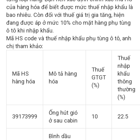
của hàng hóa để biết được mức thuế nhập khẩu là
bao nhiêu. Còn đối với thuế giá trị gia tăng, hiện
đang được áp ở mức 10% cho mặt hàng phụ tùng
ô tô khi nhập khẩu.
Mã HS code và thuế nhập khẩu phụ tùng ô tô, anh
chị tham khảo:
Thuế
nhập
Thuế
Mã HS
Mô tả hàng
khẩu
GTGT
hàng hóa
hóa
thông
(%)
thường
(%)
Ống hút gió
39173999
10
22.5
ở sau cabin
Bình dầu