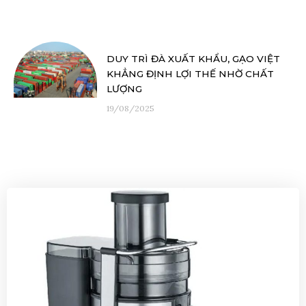
DUY TRÌ ĐÀ XUẤT KHẨU, GẠO VIỆT
KHẲNG ĐỊNH LỢI THẾ NHỜ CHẤT
LƯỢNG
19/08/2025