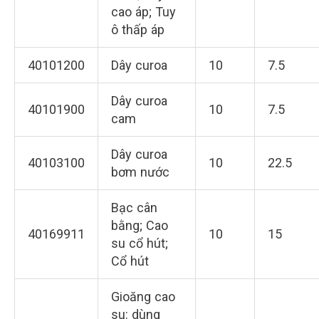
cao áp; Tuy
ô thấp áp
40101200
Dây curoa
10
7.5
Dây curoa
40101900
10
7.5
cam
Dây curoa
40103100
10
22.5
bơm nước
Bạc cân
bằng; Cao
40169911
10
15
su cổ hút;
Cổ hút
Gioăng cao
su: dùng