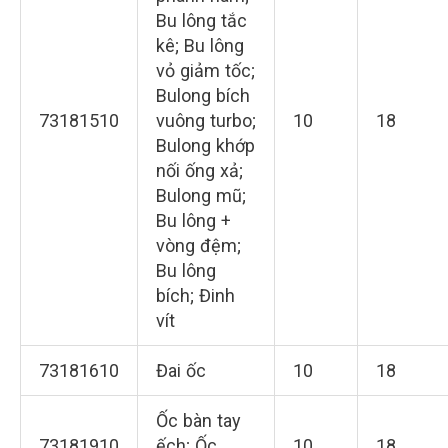
Bu lông tắc
kê; Bu lông
vỏ giảm tốc;
Bulong bích
73181510
vuông turbo;
10
18
Bulong khớp
nối ống xả;
Bulong mũ;
Bu lông +
vòng đệm;
Bu lông
bích; Đinh
vít
73181610
Đai ốc
10
18
Ốc bàn tay
73181910
ếch; Ốc
10
18