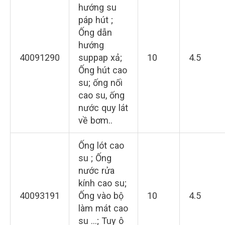
hướng su
páp hút ;
Ống dẫn
hướng
40091290
suppap xả;
10
4.5
Ống hút cao
su; ống nối
cao su, ống
nước quy lát
về bơm..
Ống lót cao
su ; Ống
nước rửa
kính cao su;
40093191
Ống vào bộ
10
4.5
làm mát cao
su …; Tuy ô