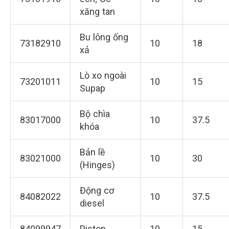
xăng tan
Bu lông ống
73182910
10
18
xả
Lò xo ngoài
73201011
10
15
Supap
Bộ chìa
83017000
10
37.5
khóa
Bản lề
83021000
10
30
(Hinges)
Động cơ
84082022
10
37.5
diesel
84099947
Piston
10
15