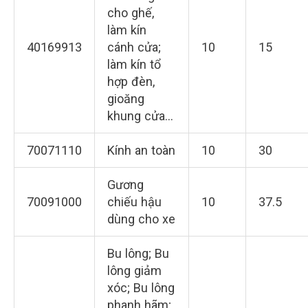
cho ghế,
làm kín
40169913
cánh cửa;
10
15
làm kín tổ
hợp đèn,
gioăng
khung cửa…
70071110
Kính an toàn
10
30
Gương
70091000
chiếu hậu
10
37.5
dùng cho xe
Bu lông; Bu
lông giảm
xóc; Bu lông
phanh hãm;