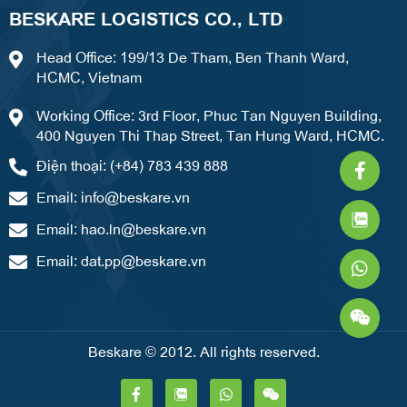
BESKARE LOGISTICS CO., LTD
Head Office: 199/13 De Tham, Ben Thanh Ward,
HCMC, Vietnam
Working Office: 3rd Floor, Phuc Tan Nguyen Building,
400 Nguyen Thi Thap Street, Tan Hung Ward, HCMC.
Faceb
What
Weixi
Điện thoại: (+84) 783 439 888
f
Email:
info@beskare.vn
Email:
hao.ln@beskare.vn
Email:
dat.pp@beskare.vn
Beskare © 2012. All rights reserved.
F
W
W
a
h
e