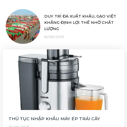
DUY TRÌ ĐÀ XUẤT KHẨU, GẠO VIỆT
KHẲNG ĐỊNH LỢI THẾ NHỜ CHẤT
LƯỢNG
19/08/2025
THỦ TỤC NHẬP KHẨU MÁY ÉP TRÁI CÂY
25/08/2025