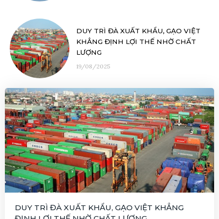
DUY TRÌ ĐÀ XUẤT KHẨU, GẠO VIỆT
KHẲNG ĐỊNH LỢI THẾ NHỜ CHẤT
LƯỢNG
19/08/2025
DUY TRÌ ĐÀ XUẤT KHẨU, GẠO VIỆT KHẲNG
ĐỊNH LỢI THẾ NHỜ CHẤT LƯỢNG