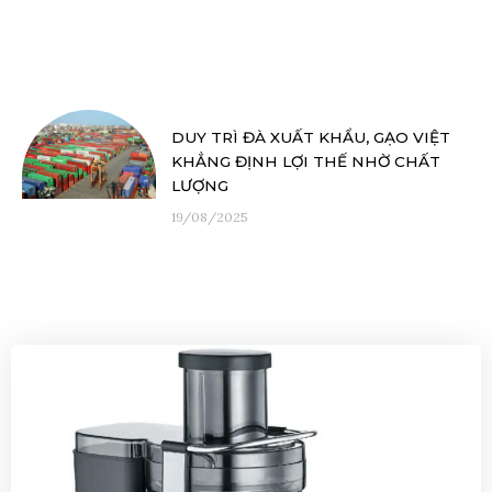
DUY TRÌ ĐÀ XUẤT KHẨU, GẠO VIỆT
KHẲNG ĐỊNH LỢI THẾ NHỜ CHẤT
LƯỢNG
19/08/2025