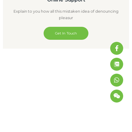
Explain to you how all this mistaken idea of denouncing
pleasur
Get In Touch
Faceb
What
Weixi
f