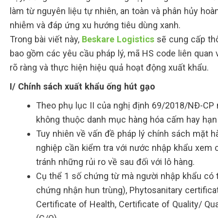
làm từ nguyên liệu tự nhiên, an toàn và phân hủy hoà
nhiễm và đáp ứng xu hướng tiêu dùng xanh.
Trong bài viết này,
Beskare Logistics
sẽ cung cấp thôn
bao gồm các yêu cầu pháp lý, mã HS code liên quan v
rõ ràng và thực hiện hiệu quả hoạt động xuất khẩu.
I/ Chính sách xuất khẩu ống hút gạo
Theo phụ lục II của nghị định 69/2018/NĐ-CP
không thuộc danh mục hàng hóa cấm hay hạn 
Tuy nhiên về vấn đề pháp lý chính sách mặt h
nghiệp cần kiểm tra với nước nhập khẩu xem c
tránh những rủi ro về sau đối với lô hàng.
Cụ thể 1 số chứng từ mà người nhập khẩu có th
chứng nhận hun trùng), Phytosanitary certifica
Certificate of Health, Certificate of Quality/ Q