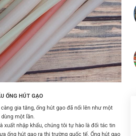
ẨU ỐNG HÚT GẠO
càng gia tăng, ống hút gạo đã nổi lên như một
 dùng một lần.
 xuất nhập khẩu, chúng tôi tự hào là đối tác tin
ưa ống hút gạo ra thị trường quốc tế. Ống hút gạo