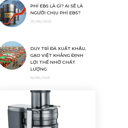
PHÍ EBS LÀ GÌ? AI SẼ LÀ
NGƯỜI CHỊU PHÍ EBS?
25/08/2025
DUY TRÌ ĐÀ XUẤT KHẨU,
GẠO VIỆT KHẲNG ĐỊNH
LỢI THẾ NHỜ CHẤT
LƯỢNG
19/08/2025