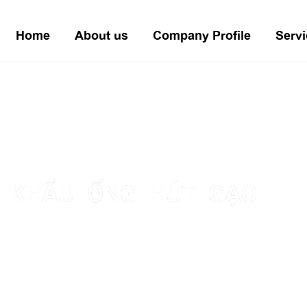
Home
About us
Company Profile
Servi
 KHẨU ỐNG HÚT GẠO